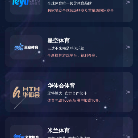
刘平（1979.3-），男，汉族，中共党员，博士，教授，博
士生导师，2007年博士毕业于北京林业大学。现任韦德官方
网站副院长，沈阳农业大学天柱山英才，沈阳市拔尖人才。
兼任中国林学会森林培育分会理事，中国林学会青年工作委
员会委员，国家林业与草原局油松工程技术研究中心主要研
发成员，国家自然科学基金通讯评议专家。