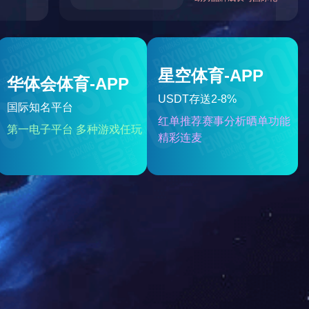
院长姜姜、森林资源管理系党支部书记温小荣、森
网站（中国）官方1316会议室开展交流，南京林
来访表示欢迎，院长汪贵斌对韦德网站（中国）官
站院长王玉成对南京林业大学韦德网站（中国）官
在专业建设方面开展深入交流，并希望双方进一步