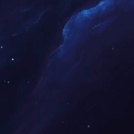
大学风景园韦德网站（中国）官方副院长邱冰、副院长杨云峰、
植物系副主任文书生、我校校友徐振副教授6位老师出席了园林、
303举行，杨云峰副院长主持会议，邱冰副院长介绍了南京林业
张智副院长介绍了韦德官方网站办学历史及经验，与会双方教师
建设开展交流。并希望双方今后加强沟通积极合作，发挥各自区