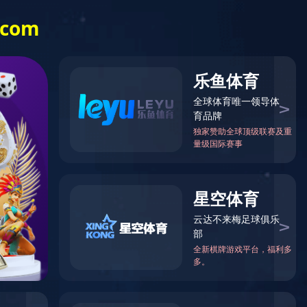
招生就业
党群工作