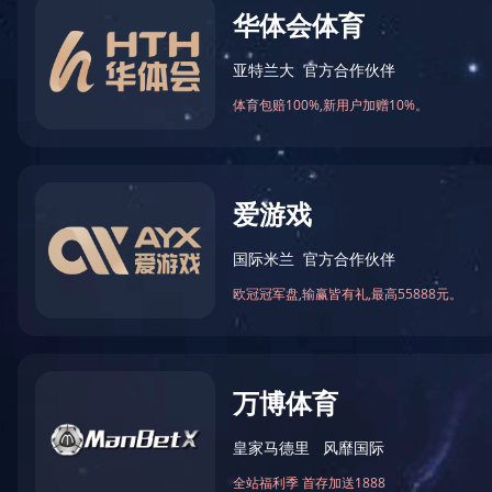
学院新闻
2020年
本科教学
园林专业主任
（中国）官方
学科科研
通知公告
本科生
研究生
论坛讲座