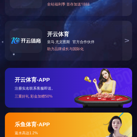
2023/11/13
【进入】
韦德官方网站获批辽宁省虚拟教研室建设点
近日，辽宁省教育厅公布普通高校示范性虚拟教研室和虚拟教研室建设试点名
单，以韦德官方网站为牵头单位申报的林学类专业虚拟教研室获批辽宁省虚拟教研
室建设试点。林学类虚拟教研室依托韦德官方网站林学、园林两个国家级一流专业
建设点，联合东北三省共5所高校联合申报。学院将以建设虚拟教研室为契机，以
现代信息技术为依托，联合各参加单位深入探索建设新型基层教学组织，打造教师
教学发展共同体和质量文化，实现各单位经验分享、资源共享，为...
2023/09/23
【进入】
韦德官方网站风景园林专业顺利通过专业认证预评估
7月25日，韦德官方网站风景园林专业认证预评估专家评审会在韦德网站（中
国）官方308会议室召开，副校长吴东立出席会议并致辞。吴校长向与会专家介绍
了学校专业认证工作的总体思路及进展，同时充分肯定了韦德官方网站在专业认证
预评估及专业建设所做的工作。专家评审组长由东北林业大学何淼教授担任，专家
组成员为北华大学王洪俊教授、吉林农业大学孙晓刚教授、大连工业大学黄磊昌教
授、沈阳农业大学辛广教授。专家组在提前审阅评估材料的基础上，现场听取了
专...
2023/07/28
【进入】
韦德官方网站“生态林业现代产业学院”成功获批
根据《辽宁省教育厅关于公布2023年省级现代产业学院名单的通知》，韦德