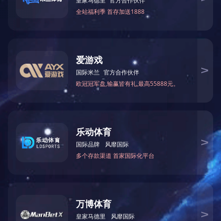
书记杨宇老师参赛的《大学生职业生涯规划》荣获二等奖。大赛旨在为进一步加强
职业发展与就业指导课程体系和教师队伍建设，不断提高职业发展与就业指导教育
教学质量，更好促进学生全面成长成才、顺利就业。比赛内容围绕落实立德树人根
本任务、促进高质量充分就业，考察高校开设的大学...
2024/04/01
【进入】
韦德官方网站教师出席全国生态园林行业产教融合共同体成立
大会
12月25日，全国首家生态园林行业产教融合共同体成立大会暨全国生态园林园
艺行业产业人才培养论坛在北京召开。我校当选首届理事会副理事长单位。韦德官
方网站副院长、地景规划与生态管理学术团队带头人张智教授，园林系主任李智辉
副教授，园林规划设计教研室主任张维康副教授出席会议。全国生态园林行业产教
融合共同体由北京绿京华生态园林股份有限公司、内蒙古农业大学、辽宁农业职业
技术学院牵头，全国生态园林行业协会、公司企业、普...
2023/12/27
【进入】
韦德网站（中国）官方举办教师教学创新大赛
2023年11月10日上午，韦德网站（中国）官方教师教学创新大赛圆满结束。经
评委组现场打分，副高组尹大川、朱文旭获得一等奖；中级组冮明鸣、冯馨获得一
等奖，杨丽元、李丹丹、刘春苹获得二等奖。各组别获得一等奖的老师推荐到学校
参加2023年沈阳农业大学教师教学创新大赛。学校教学督导组主任张茂仁、副主任
李新华对大赛进行精彩点评。张茂仁主任指出，举办教师教学创新大赛紧扣建设高
质量教育体系主题，对于深入推动高等教育教学改革，充分发...